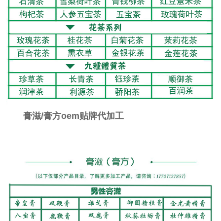
膏滋/膏方oem贴牌代加工