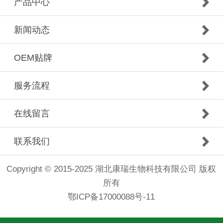
产品中心
新闻动态
OEM贴牌
服务流程
在线留言
联系我们
Copyright © 2015-2025 湖北康瑞生物科技有限公司 版权
所有
鄂ICP备17000088号-11