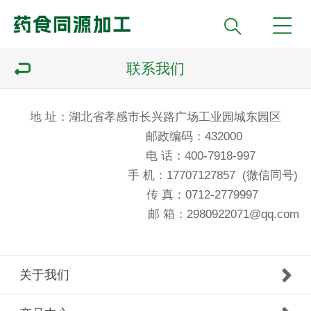
联系我们
地 址：湖北省孝感市长兴路广场工业园城东园区
邮政编码：432000
电 话：400-7918-997
手 机：17707127857 (微信同号)
传 真：0712-2779997
邮 箱：2980922071@qq.com
关于我们