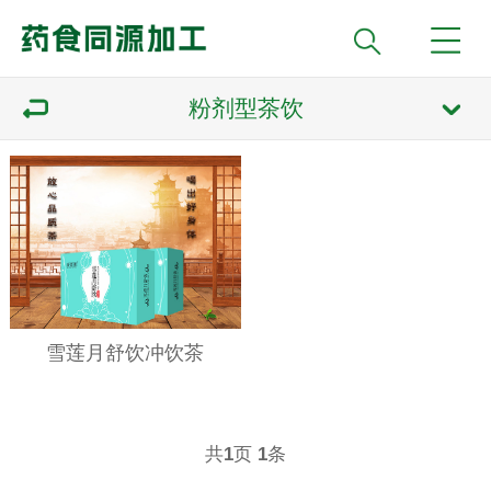
粉剂型茶饮
雪莲月舒饮冲饮茶
共
页
条
1
1