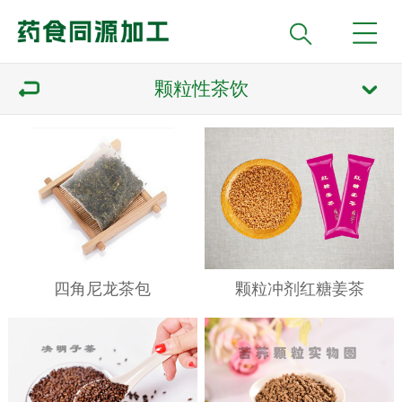
颗粒性茶饮
四角尼龙茶包
颗粒冲剂红糖姜茶