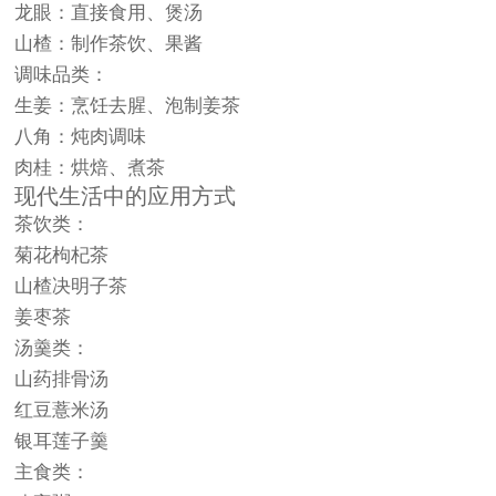
龙眼：直接食用、煲汤
山楂：制作茶饮、果酱
调味品类：
生姜：烹饪去腥、泡制姜茶
八角：炖肉调味
肉桂：烘焙、煮茶
现代生活中的应用方式
茶饮类：
菊花枸杞茶
山楂决明子茶
姜枣茶
汤羹类：
山药排骨汤
红豆薏米汤
银耳莲子羹
主食类：