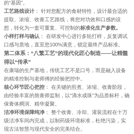
的“基因”。
工艺路线设计
： 针对您配方的食材特性，设计最合适的
提取、浓缩、收膏工艺路线，将您对功效和口感的设
想，转化为一套可重复、可控制的
标准化生产参数。
小样打样与确认
： 在研发中心进行多轮打样，反复调试
口感与质地，直至您100%满意，锁定最终产品标准。
第二体系：“八繁工艺”的现代化匠心制造——让精髓
得以“传承”
在康瑞的生产基地，传统工艺不是口号，而是融入设备
的精准控制与老师傅的经验把控中。
核心环节匠心把控
： 在关键的煎煮、浓缩、收膏阶段，
由经验丰富的熬膏师监制，以“滴水成珠”为品质标杆，确
保膏体稠润、精华凝聚。
洁净环境保障纯净
： 整个收膏、冷却、灌装流程在十万
级洁净车间内完成，以制药级环境标准，杜绝污染，实
现古法智慧与现代安全的完美结合。