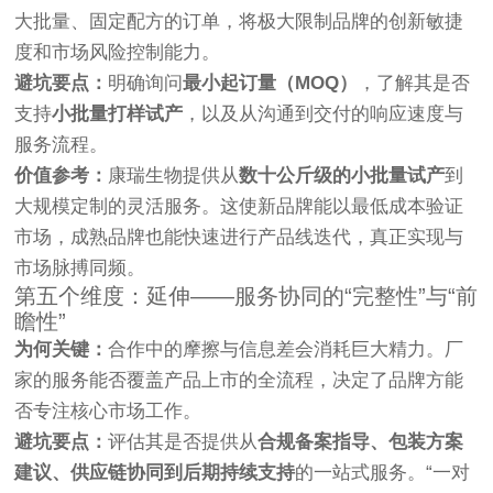
大批量、固定配方的订单，将极大限制品牌的创新敏捷
度和市场风险控制能力。
避坑要点：
明确询问
最小起订量（MOQ）
，了解其是否
支持
小批量打样试产
，以及从沟通到交付的响应速度与
服务流程。
价值参考：
康瑞生物提供从
数十公斤级的小批量试产
到
大规模定制的灵活服务。这使新品牌能以最低成本验证
市场，成熟品牌也能快速进行产品线迭代，真正实现与
市场脉搏同频。
第五个维度：延伸——服务协同的“完整性”与“前
瞻性”
为何关键：
合作中的摩擦与信息差会消耗巨大精力。厂
家的服务能否覆盖产品上市的全流程，决定了品牌方能
否专注核心市场工作。
避坑要点：
评估其是否提供从
合规备案指导、包装方案
建议、供应链协同到后期持续支持
的一站式服务。“一对