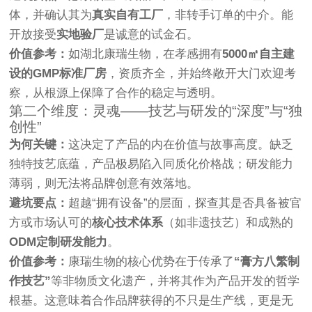
体，并确认其为
真实自有工厂
，非转手订单的中介。能
开放接受
实地验厂
是诚意的试金石。
价值参考：
如湖北康瑞生物，在孝感拥有
5000㎡自主建
设的GMP标准厂房
，资质齐全，并始终敞开大门欢迎考
察，从根源上保障了合作的稳定与透明。
第二个维度：灵魂——技艺与研发的“深度”与“独
创性”
为何关键：
这决定了产品的内在价值与故事高度。缺乏
独特技艺底蕴，产品极易陷入同质化价格战；研发能力
薄弱，则无法将品牌创意有效落地。
避坑要点：
超越“拥有设备”的层面，探查其是否具备被官
方或市场认可的
核心技术体系
（如非遗技艺）和成熟的
ODM定制研发能力
。
价值参考：
康瑞生物的核心优势在于传承了
“膏方八繁制
作技艺”
等非物质文化遗产，并将其作为产品开发的哲学
根基。这意味着合作品牌获得的不只是生产线，更是无