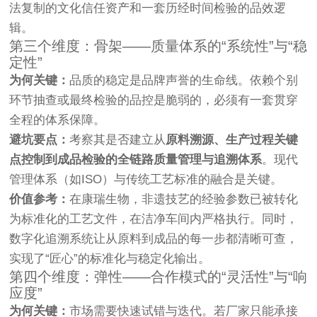
法复制的文化信任资产和一套历经时间检验的品效逻
辑。
第三个维度：骨架——质量体系的“系统性”与“稳
定性”
为何关键：
品质的稳定是品牌声誉的生命线。依赖个别
环节抽查或最终检验的品控是脆弱的，必须有一套贯穿
全程的体系保障。
避坑要点：
考察其是否建立从
原料溯源、生产过程关键
点控制到成品检验的全链路质量管理与追溯体系
。现代
管理体系（如ISO）与传统工艺标准的融合是关键。
价值参考：
在康瑞生物，非遗技艺的经验参数已被转化
为标准化的工艺文件，在洁净车间内严格执行。同时，
数字化追溯系统让从原料到成品的每一步都清晰可查，
实现了“匠心”的标准化与稳定化输出。
第四个维度：弹性——合作模式的“灵活性”与“响
应度”
为何关键：
市场需要快速试错与迭代。若厂家只能承接