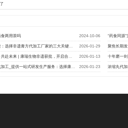
了
药食两用茶吗
2024-10-06
“药食同源
品牌方必读：选择非遗膏方代加工厂家的三大关键标准
2026-01-29
聚焦长期发
致谢各界，共赴未来 | 康瑞生物非遗获批，开启合作新纪元
2026-01-13
十年磨一剑
湖北膏滋代加工_提供一站式研发生产服务：选择康瑞生物，等于选择一个完整的产品团队
2026-01-23
浓缩丸代加